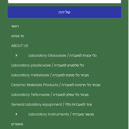
שליחה
ה
ה
ראשי
ית
מי אנחנו
ית
ABOUT US
ית
כלי זכוכית למעבדה / Laboratory Glassware
ית
כלי פלסטיק למעבדה / Laboratory plasticware
ית
מבחר כלי מתכת למעבדה / Laboratory metalware
ית
ים
מבחר כלי חרסינה למעבדה / Ceramic Materials Products
ית
מבחר כלי טפלון למעבדה / Laboratory Teflonware
ית
ציוד למעבדות כללי / General Labratory equipment
ית
מכשור מעבדתי / Laboratory Instruments
ית
מאמרים