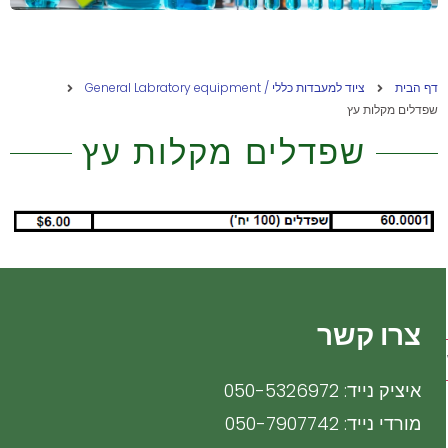
דף הבית
ציוד למעבדות כללי / General Labratory equipment
שפדלים מקלות עץ
שפדלים מקלות עץ
צרו קשר
ת
איציק נייד: 050-5326972
מורדי נייד: 050-7907742