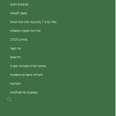
ית
מבצעים חמים
ית
משוב לקוחות
ית
נוזלי קירור / Heat transfer liquids
ית
​מדיניות הזמנה במשלוח
ים
מחירון 2026
ים
צרו קשר
ות
חידושים
מכתבי תודה ותעודות הוקרה
תעודות אישורים והסמכות
תערוכות
משאבות פריסטלטיות