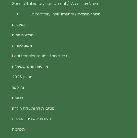
ית
ציוד למעבדות כללי / General Labratory equipment
ית
מכשור מעבדתי / Laboratory Instruments
ית
מאמרים
ית
מבצעים חמים
ית
משוב לקוחות
ית
נוזלי קירור / Heat transfer liquids
ית
​מדיניות הזמנה במשלוח
ים
מחירון 2026
ים
צרו קשר
ות
חידושים
מכתבי תודה ותעודות הוקרה
תעודות אישורים והסמכות
תערוכות