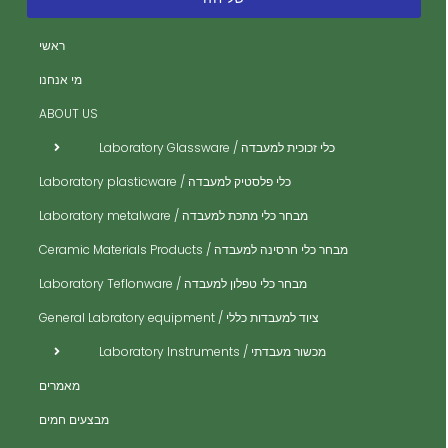
ה
ה
ראשי
ית
מי אנחנו
ית
ABOUT US
ית
כלי זכוכית למעבדה / Laboratory Glassware
ית
כלי פלסטיק למעבדה / Laboratory plasticware
ית
מבחר כלי מתכת למעבדה / Laboratory metalware
ית
ים
מבחר כלי חרסינה למעבדה / Ceramic Materials Products
ית
מבחר כלי טפלון למעבדה / Laboratory Teflonware
ית
ציוד למעבדות כללי / General Labratory equipment
ית
מכשור מעבדתי / Laboratory Instruments
ית
מאמרים
ית
מבצעים חמים