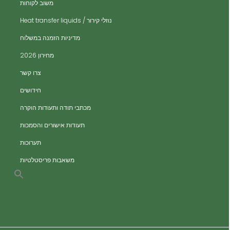
ית
משוב לקוחות
ית
נוזלי קירור / Heat transfer liquids
ית
​מדיניות הזמנה במשלוח
ים
מחירון 2026
ים
צרו קשר
ות
חידושים
מכתבי תודה ותעודות הוקרה
תעודות אישורים והסמכות
תערוכות
משאבות פריסטלטיות