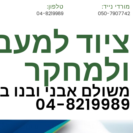
מורדי נייד:
טלפון:
04-8219989
050-7907742
ציוד למעב
ולמחקר
משולם אבני ובנו ב
04-8219989