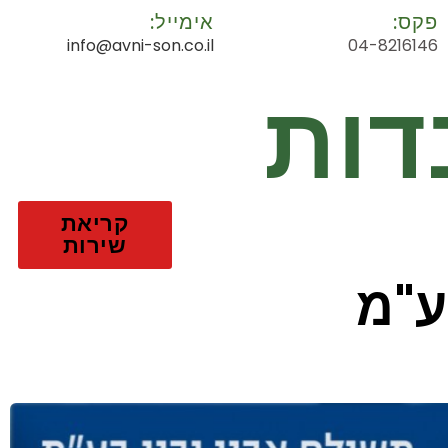
פקס:
אימייל:
info@avni-son.co.il
04-8216146
דות
קריאת
שירות
ע"מ