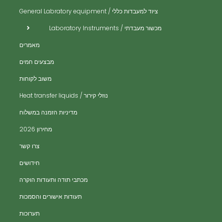
ית
ציוד למעבדות כללי / General Labratory equipment
ית
מכשור מעבדתי / Laboratory Instruments
ית
מאמרים
ית
מבצעים חמים
ית
משוב לקוחות
ית
נוזלי קירור / Heat transfer liquids
ית
​מדיניות הזמנה במשלוח
נים
מחירון 2026
ים
צרו קשר
יות
חידושים
מכתבי תודה ותעודות הוקרה
תעודות אישורים והסמכות
תערוכות