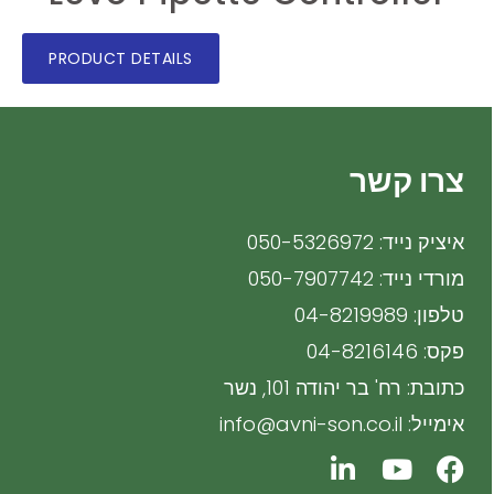
PRODUCT DETAILS
צרו קשר
איציק נייד: 050-5326972
מורדי נייד: 050-7907742
טלפון: 04-8219989
פקס: 04-8216146
כתובת: רח' בר יהודה 101, נשר
אימייל: info@avni-son.co.il