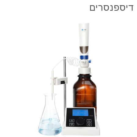
דיספנסרים