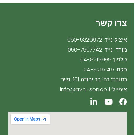
צרו קשר
איציק נייד: 050-5326972
מורדי נייד: 050-7907742
טלפון: 04-8219989
פקס: 04-8216146
כתובת: רח' בר יהודה 101, נשר
אימייל: info@avni-son.co.il