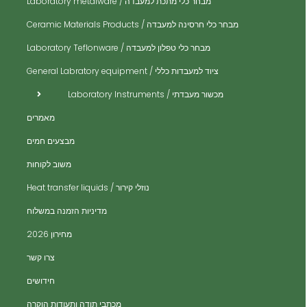
ית
מבחר כלי מתכת למעבדה / Laboratory metalware
ית
ים
מבחר כלי חרסינה למעבדה / Ceramic Materials Products
ית
מבחר כלי טפלון למעבדה / Laboratory Teflonware
ית
ציוד למעבדות כללי / General Labratory equipment
ית
מכשור מעבדתי / Laboratory Instruments
ית
מאמרים
ית
מבצעים חמים
ית
משוב לקוחות
ית
נוזלי קירור / Heat transfer liquids
ית
​מדיניות הזמנה במשלוח
ים
מחירון 2026
ים
צרו קשר
ות
חידושים
מכתבי תודה ותעודות הוקרה