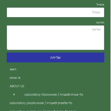
אימייל
הודעה
שליחה
ה
ה
ראשי
ית
מי אנחנו
ית
ABOUT US
ית
כלי זכוכית למעבדה / Laboratory Glassware
ית
כלי פלסטיק למעבדה / Laboratory plasticware