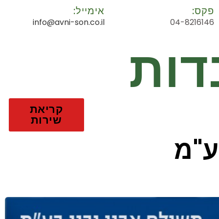
פקס:
אימייל:
info@avni-son.co.il
04-8216146
דות
קריאת
שירות
ע"מ