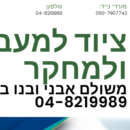
מורדי נייד:
טלפון:
04-8219989
050-7907742
ציוד למעב
ולמחקר
משולם אבני ובנו ב
04-8219989