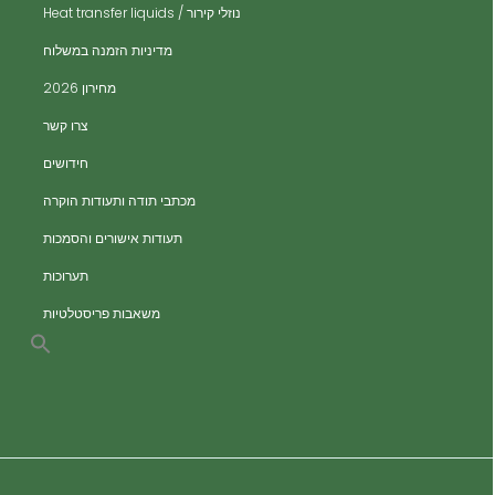
ית
נוזלי קירור / Heat transfer liquids
ית
​מדיניות הזמנה במשלוח
ים
מחירון 2026
ים
צרו קשר
ות
חידושים
מכתבי תודה ותעודות הוקרה
תעודות אישורים והסמכות
תערוכות
משאבות פריסטלטיות