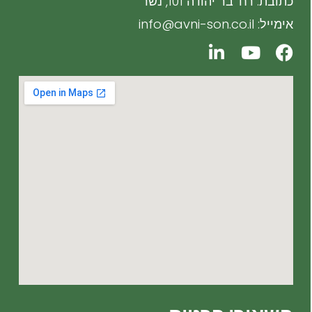
כתובת: רח' בר יהודה 101, נשר
אימייל: info@avni-son.co.il