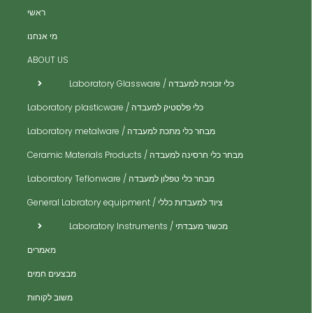
ה
ה
ראשי
ית
מי אנחנו
ית
ABOUT US
ית
כלי זכוכית למעבדה / Laboratory Glassware
ית
כלי פלסטיק למעבדה / Laboratory plasticware
ית
מבחר כלי מתכת למעבדה / Laboratory metalware
ית
ים
מבחר כלי חרסינה למעבדה / Ceramic Materials Products
ית
מבחר כלי טפלון למעבדה / Laboratory Teflonware
ית
ציוד למעבדות כללי / General Labratory equipment
ית
מכשור מעבדתי / Laboratory Instruments
ית
מאמרים
ית
מבצעים חמים
ית
משוב לקוחות