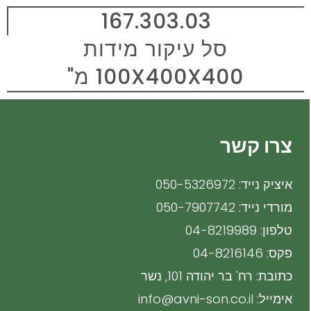
167.303.03
סל עיקור מידות
100X400X400 מ"
צרו קשר
איציק נייד: 050-5326972
מורדי נייד: 050-7907742
טלפון: 04-8219989
פקס: 04-8216146
כתובת: רח' בר יהודה 101, נשר
אימייל: info@avni-son.co.il