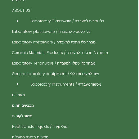
ית
ABOUT US
ית
כלי זכוכית למעבדה / Laboratory Glassware
ית
כלי פלסטיק למעבדה / Laboratory plasticware
ית
מבחר כלי מתכת למעבדה / Laboratory metalware
ית
ים
מבחר כלי חרסינה למעבדה / Ceramic Materials Products
ית
מבחר כלי טפלון למעבדה / Laboratory Teflonware
ית
ציוד למעבדות כללי / General Labratory equipment
ית
מכשור מעבדתי / Laboratory Instruments
ית
מאמרים
ית
מבצעים חמים
ית
משוב לקוחות
ית
נוזלי קירור / Heat transfer liquids
ית
​מדיניות הזמנה במשלוח