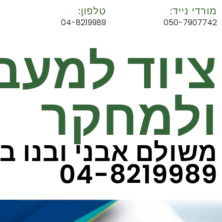
מורדי נייד:
טלפון:
04-8219989
050-7907742
ציוד למעב
ולמחקר
משולם אבני ובנו ב
04-8219989