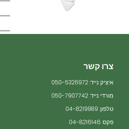
חזרה
חזרה
חזרה
חזרה
צרו קשר
Mortar Grinders
Evaluation Software
Pellet Presses
Integrated Sample preparation
Dryers
Optical Tensiometers
איציק נייד: 050-5326972
Feeders
מורדי נייד: 050-7907742
Cleaners
טלפון: 04-8219989
פקס: 04-8216146