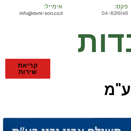
פקס:
אימייל:
info@avni-son.co.il
04-8216146
דות
קריאת
שירות
ע"מ