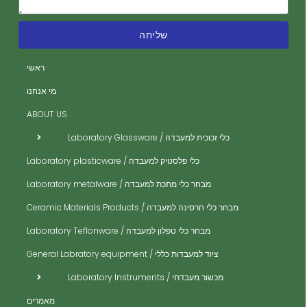
שליחה
ה
ה
ראשי
ית
מי אנחנו
ית
ABOUT US
ית
כלי זכוכית למעבדה / Laboratory Glassware
ית
כלי פלסטיק למעבדה / Laboratory plasticware
ית
מבחר כלי מתכת למעבדה / Laboratory metalware
ית
ים
מבחר כלי חרסינה למעבדה / Ceramic Materials Products
ית
מבחר כלי טפלון למעבדה / Laboratory Teflonware
ית
ציוד למעבדות כללי / General Labratory equipment
ית
מכשור מעבדתי / Laboratory Instruments
ית
מאמרים