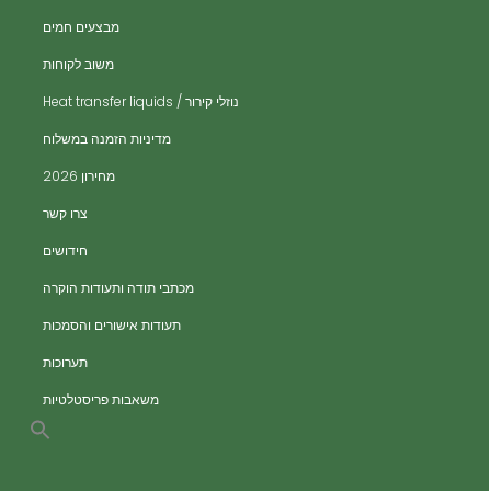
ית
מבצעים חמים
ית
משוב לקוחות
ית
נוזלי קירור / Heat transfer liquids
ית
​מדיניות הזמנה במשלוח
ים
מחירון 2026
ים
צרו קשר
ות
חידושים
מכתבי תודה ותעודות הוקרה
תעודות אישורים והסמכות
תערוכות
משאבות פריסטלטיות