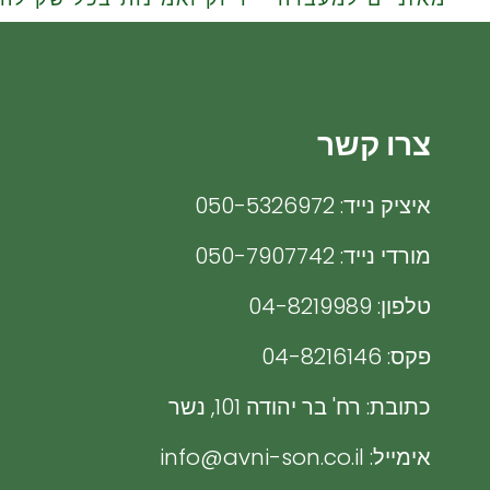
חזרה
חזרה
חזרה
חזרה
צרו קשר
Mortar Grinders
Evaluation Software
Pellet Presses
Integrated Sample preparation
Dryers
Optical Tensiometers
איציק נייד: 050-5326972
Feeders
מורדי נייד: 050-7907742
Cleaners
טלפון: 04-8219989
פקס: 04-8216146
כתובת: רח' בר יהודה 101, נשר
אימייל: info@avni-son.co.il