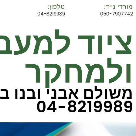
מורדי נייד:
טלפון:
04-8219989
050-7907742
ציוד למעב
ולמחקר
משולם אבני ובנו ב
04-8219989