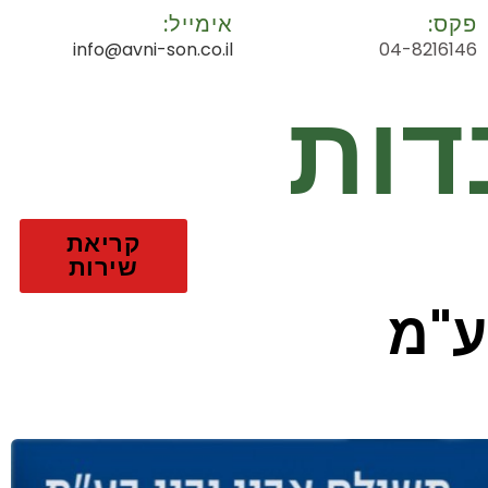
פקס:
אימייל:
info@avni-son.co.il
04-8216146
דות
קריאת
שירות
ע"מ