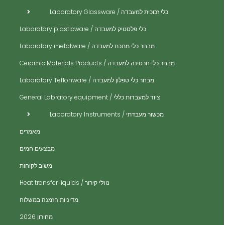
ית
כלי זכוכית למעבדה / Laboratory Glassware
ית
כלי פלסטיק למעבדה / Laboratory plasticware
ית
מבחר כלי מתכת למעבדה / Laboratory metalware
ית
ים
מבחר כלי חרסינה למעבדה / Ceramic Materials Products
ית
מבחר כלי טפלון למעבדה / Laboratory Teflonware
ית
ציוד למעבדות כללי / General Labratory equipment
ית
מכשור מעבדתי / Laboratory Instruments
ית
מאמרים
ית
מבצעים חמים
ית
משוב לקוחות
ית
נוזלי קירור / Heat transfer liquids
ית
​מדיניות הזמנה במשלוח
ים
מחירון 2026