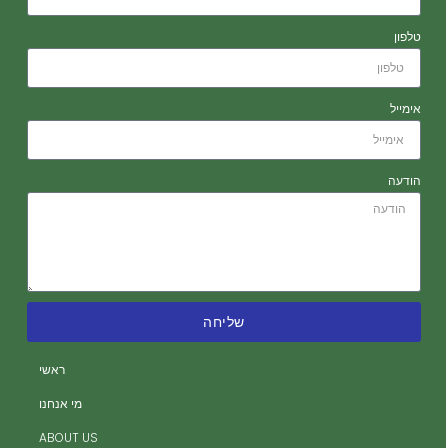
טלפון
אימייל
הודעה
שליחה
ה
ה
ראשי
ית
מי אנחנו
ית
ABOUT US