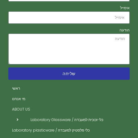
אימייל
הודעה
שליחה
רה
רה
ראשי
ית
מי אנחנו
ית
ABOUT US
ית
כלי זכוכית למעבדה / Laboratory Glassware
ית
כלי פלסטיק למעבדה / Laboratory plasticware