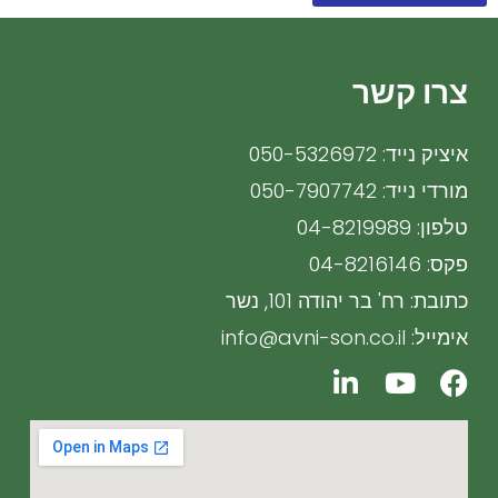
צרו קשר
איציק נייד: 050-5326972
מורדי נייד: 050-7907742
טלפון: 04-8219989
פקס: 04-8216146
כתובת: רח' בר יהודה 101, נשר
אימייל: info@avni-son.co.il