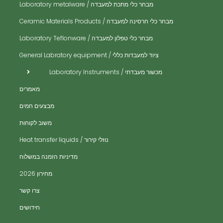
ית
מבחר כלי מתכת למעבדה / Laboratory metalware
ית
ים
מבחר כלי חרסינה למעבדה / Ceramic Materials Products
ית
מבחר כלי טפלון למעבדה / Laboratory Teflonware
ית
ציוד למעבדות כללי / General Labratory equipment
ית
מכשור מעבדתי / Laboratory Instruments
ית
מאמרים
ית
מבצעים חמים
ית
משוב לקוחות
ית
נוזלי קירור / Heat transfer liquids
ית
​מדיניות הזמנה במשלוח
נים
מחירון 2026
ים
צרו קשר
יות
חידושים